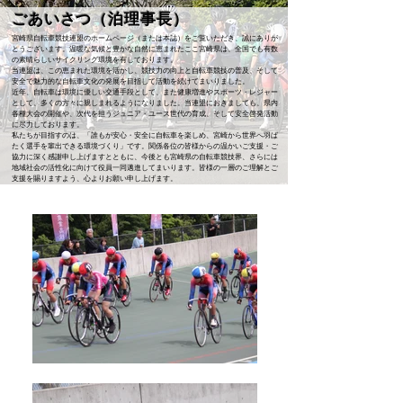
ごあいさつ（泊理事長）
宮崎県自転車競技連盟のホームページ（または本誌）をご覧いただき、誠にありが
とうございます。温暖な気候と豊かな自然に恵まれたここ宮崎県は、全国でも有数
の素晴らしいサイクリング環境を有しております。
当連盟は、この恵まれた環境を活かし、競技力の向上と自転車競技の普及、そして
安全で魅力的な自転車文化の発展を目指して活動を続けてまいりました。
近年、自転車は環境に優しい交通手段として、また健康増進やスポーツ・レジャー
として、多くの方々に親しまれるようになりました。当連盟におきましても、県内
各種大会の開催や、次代を担うジュニア・ユース世代の育成、そして安全啓発活動
に尽力しております。
私たちが目指すのは、「誰もが安心・安全に自転車を楽しめ、宮崎から世界へ羽ば
たく選手を輩出できる環境づくり」です。関係各位の皆様からの温かいご支援・ご
協力に深く感謝申し上げますとともに、今後とも宮崎県の自転車競技界、さらには
地域社会の活性化に向けて役員一同邁進してまいります。皆様の一層のご理解とご
支援を賜りますよう、心よりお願い申し上げます。