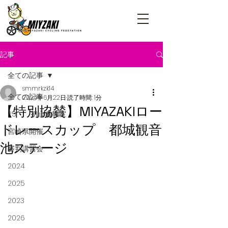
記事
全ての記事
smmrkzk14
全ての記事
2024年6月22日
読了時間: 1分
【特別協賛】MIYAZAKIロー
R5 初心者教室
ドレースカップ 都城観音
宮崎県開催
池ステージ
審判講習会
2024
2025
2023
2026