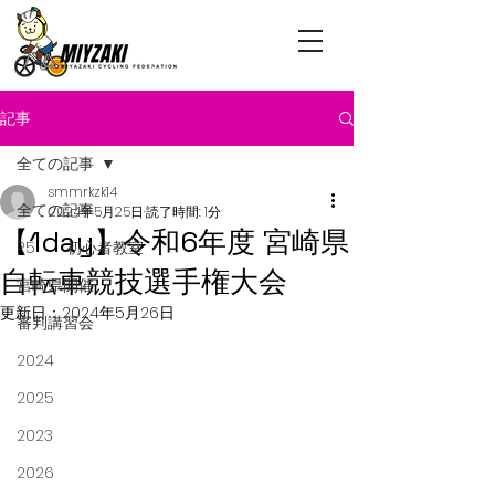
記事
全ての記事
smmrkzk14
全ての記事
2024年5月25日
読了時間: 1分
【1day】令和6年度 宮崎県
R5 初心者教室
自転車競技選手権大会
宮崎県開催
更新日：
2024年5月26日
審判講習会
2024
2025
2023
2026