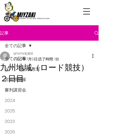
記事
全ての記事
smmrkzk14
全ての記事
2022年7月9日
読了時間: 1分
九州地域（ロード競技）
R5 初心者教室
２日目
宮崎県開催
審判講習会
2024
2025
2023
2026