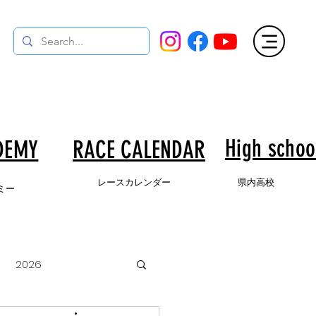
High schoo
DEMY
​RACE CALENDAR
​レースカレンダー
県内高校
ミー
2026