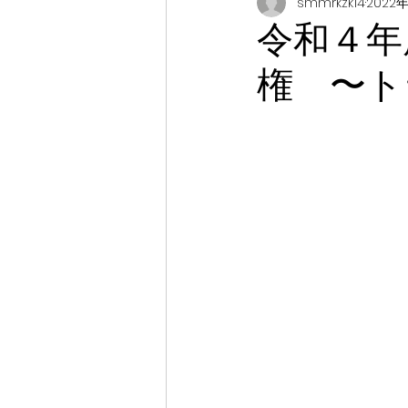
smmrkzk14
2022
令和４年
権 〜ト