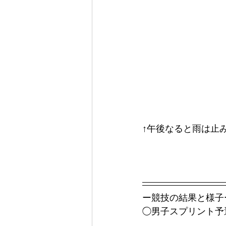
↑午後なると雨は止
ー競技の結果と様子
◯男子スプリント予