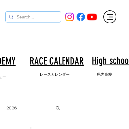
High schoo
DEMY
​RACE CALENDAR
​レースカレンダー
県内高校
ミー
2026