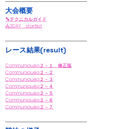
大会概要
🔧テクニカルガイド
🚴3DAY　startlist
レース結果(result)
Communiquéq２－１　修正版
Communiquéq２－２
Communiquéq２－３
Communiquéq２－４
Communiquéq２－５
Communiquéq２－６
Communiquéq２－７