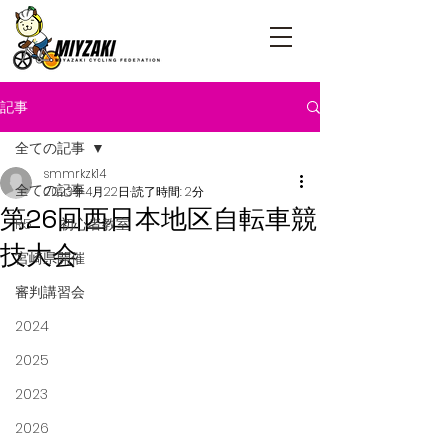
記事
全ての記事
smmrkzk14
全ての記事
2023年4月22日
読了時間: 2分
第26回西日本地区自転車競
R5 初心者教室
技大会
宮崎県開催
審判講習会
2024
2025
2023
2026