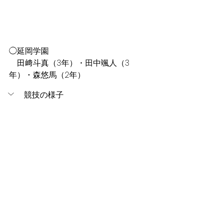
◯延岡学園
　田﨑斗真（3年）・田中颯人（3
年）・森悠馬（2年）
競技の様子