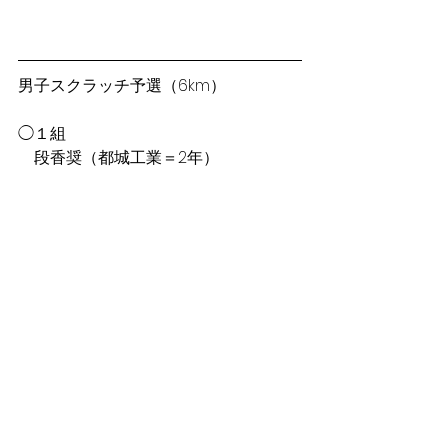
男子スクラッチ予選（6km）
◯１組
　段香奨（都城工業＝2年）
競技の様子