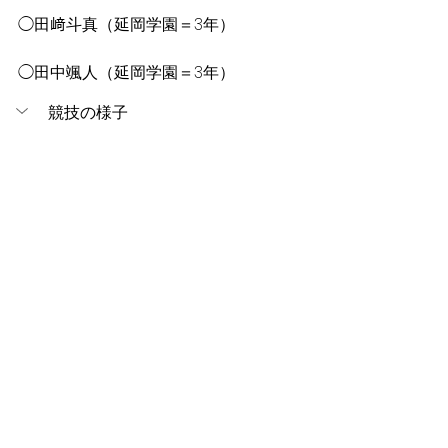
◯田﨑斗真（延岡学園＝3年）
◯田中颯人（延岡学園＝3年）
競技の様子