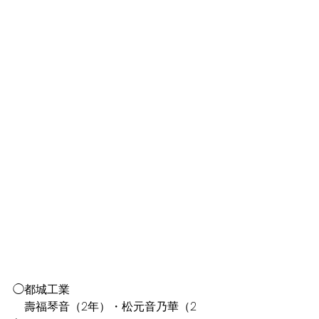
◯都城工業
　壽福琴音（2年）・松元音乃華（2