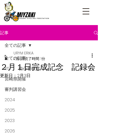
記事
全ての記事
URYM ERIKA
全ての記事
2月1日
読了時間: 1分
２月１日完成記念 記録会
R5 初心者教室
更新日：
2月3日
宮崎県開催
審判講習会
2024
2025
2023
2026