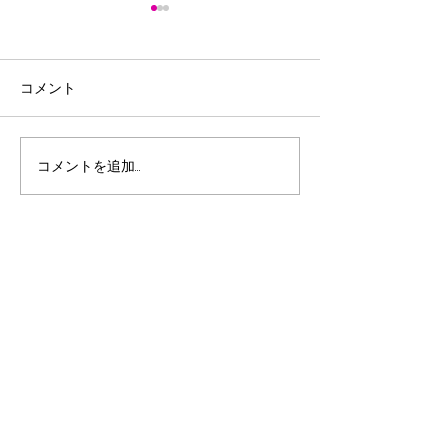
コメント
コメントを追加…
第29回全日本選手権個人
令和8年度宮崎
タイムトライアル・ロー
総合体育大会3D
ドレース大会 2026全日
ックレース～
本パラサイクリング選手
権・ロード大会
​ SPONSORS