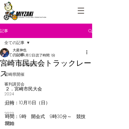
記事
全ての記事
大庭伸也
全ての記事
2016年9月12日
読了時間: 1分
宮崎市民大会トラックレー
R5 初心者教室
ス
宮崎県開催
審判講習会
２．宮崎市民大会
2024
日時：10月16日（日）
2025
2023
時間：9時　開会式　9時30分～　競技
開始
2026