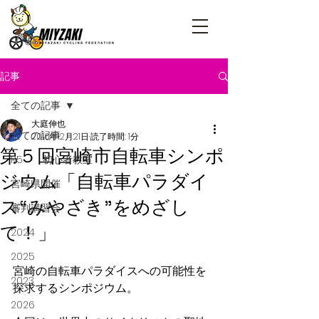
記事
全ての記事
大庭伸也
全ての記事
2016年12月21日
読了時間: 1分
第５回宮崎市自転車シンポ
R5 初心者教室
ジウム「自転車パラダイ
宮崎県開催
ス“みやざき”をめざし
審判講習会
て！」
2024
2025
宮崎の自転車パラダイスへの可能性を
2023
探求するシンポジウム。
2026