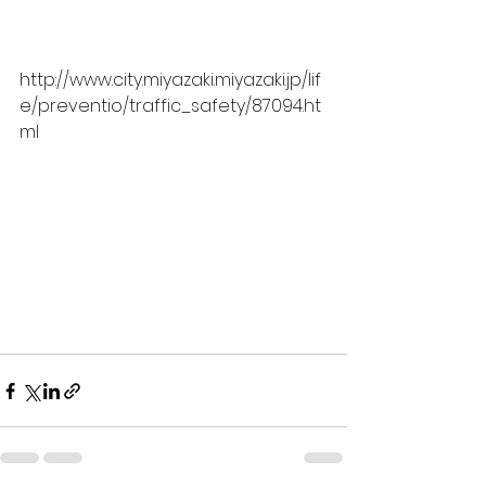
http://www.city.miyazaki.miyazaki.jp/lif
e/preventio/traffic_safety/87094.ht
ml