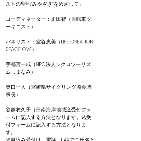
ストの聖地“みやざき”をめざして」
コーディネーター：疋田智（自転車ツ
ーキニスト）
パネリスト：室谷恵美（LIFE CREATION 
SPACE OVE）
宇都宮一成（NPO法人シクロツーリズ
ムしまなみ）
奥口一人（宮崎県サイクリング協会 理
事長）
谷越衣久子（日南海岸地域込受付フォ
ームに記入する方法となります。込受
付フォームに記入する方法となりま
す。
※申込み受付は、電話、FAXでご氏名と