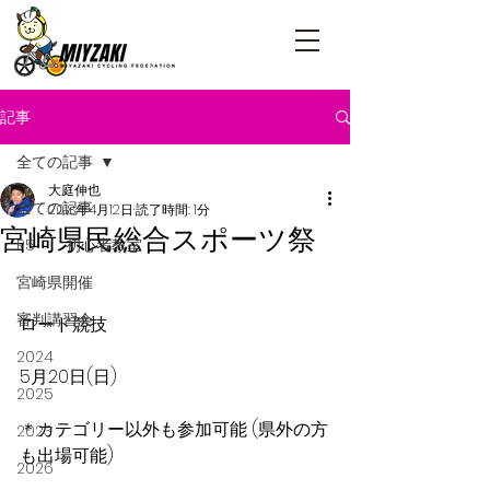
記事
全ての記事
大庭伸也
全ての記事
2018年4月12日
読了時間: 1分
宮崎県民総合スポーツ祭
R5 初心者教室
宮崎県開催
審判講習会
ロード競技
2024
5月20日(日)
2025
＊カテゴリー以外も参加可能 (県外の方
2023
も出場可能)
2026