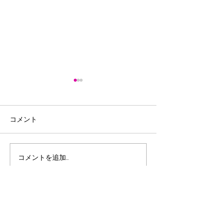
コメント
コメントを追加…
第29回全日本選手権個人
令和8年度宮崎
タイムトライアル・ロー
総合体育大会3D
ドレース大会 2026全日
ックレース～
本パラサイクリング選手
権・ロード大会
​ SPONSORS