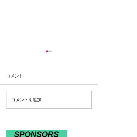
コメント
コメントを追加…
第29回全日本選手権個人
令和8年度宮崎
タイムトライアル・ロー
総合体育大会3D
ドレース大会 2026全日
ックレース～
本パラサイクリング選手
権・ロード大会
​ SPONSORS