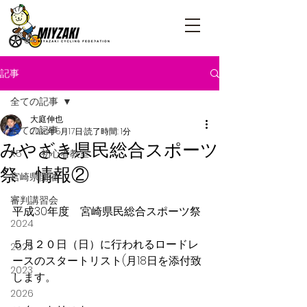
記事
全ての記事
大庭伸也
全ての記事
2018年5月17日
読了時間: 1分
みやざき県民総合スポーツ
R5 初心者教室
祭 情報②
宮崎県開催
審判講習会
平成30年度　宮崎県民総合スポーツ祭
2024
５月２０日（日）に行われるロードレ
2025
ースのスタートリスト(月18日を添付致
2023
します。
2026