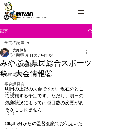
記事
全ての記事
大庭伸也
全ての記事
2019年6月1日
読了時間: 1分
みやざき県民総合スポーツ
R5 初心者教室
祭 大会情報②
宮崎県開催
審判講習会
明日の上記の大会ですが、現在のとこ
2024
ろ実施する予定です。ただし、明日の
気象状況によっては種目数の変更があ
2025
るかもしれません。
2023
8時45分からの監督会議でお伝えいた
2026