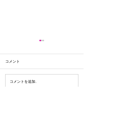
コメント
コメントを追加…
第29回全日本選手権個人
令和8年度宮崎
タイムトライアル・ロー
総合体育大会3D
ドレース大会 2026全日
ックレース～
本パラサイクリング選手
権・ロード大会
​ SPONSORS