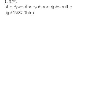
します。
https://weather.yahoo.co.jp/weathe
r/jp/45/8710.html