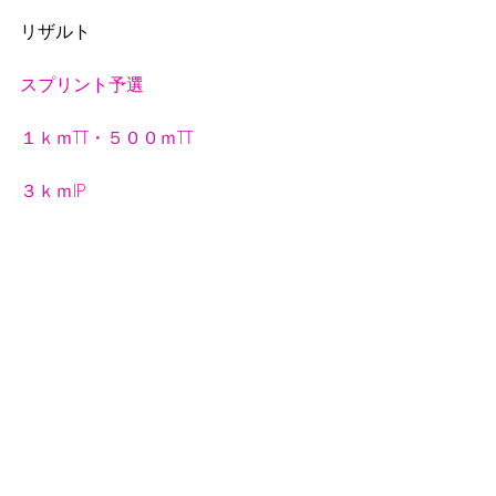
リザルト
スプリント予選
１ｋｍTT・５００ｍTT
３ｋｍIP