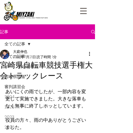
記事
全ての記事
大庭伸也
全ての記事
2019年7月21日
読了時間: 1分
宮崎県自転車競技選手権大
R5 初心者教室
会トラックレース
宮崎県開催
審判講習会
あいにくの雨でしたが、一部内容を変
2024
更して実施できました。大きな落車も
なく無事に終了しホッとしています。
2025
2023
役員の方々、雨の中ありがとうござい
ました。
2026