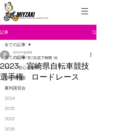
記事
全ての記事
smmrkzk14
全ての記事
2023年7月2日
読了時間: 1分
2023 宮崎県自転車競技
R5 初心者教室
選手権 ロードレース
宮崎県開催
審判講習会
2024
2025
2023
2026