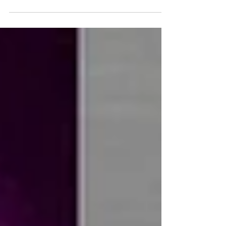
選抜大会もいよいよ最終日となります。最終日は
会場を大分県・オートポリスに移しまして、ロー
ド競技が行われます。標高の高い本会場は例年は
肌寒さを感じながらの競技でしたが、今年は暖か
い気温の中競技が行われました。今年度の主要大
会最後の競技となりますので、選手たちにはより
一層頑張ってもらいたいものです。 本日の競技の
結果と様子は以下のようになります。 ○これまでの
全国選抜大会のブログ ・ 全国選抜大会1日目はコチ
ラ ・ 全国選抜大会2日目はコチラ ・全国選抜大会
3日目はコチラ 競技の結果 女子個人ロードレース
男子個人ロードレース 男子総合成績 女子総合成績
種目別成績 競技の様子 ↓体調不良により当日入り
した大塚選手は圧巻の走りを見せてくれました オ
ープニングレース 女子個人ロードレース 男子個人
ロードレース