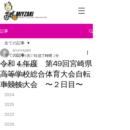
記事
全ての記事
smmrkzk14
全ての記事
2022年5月27日
読了時間: 2分
令和４年度 第49回宮崎県
R5 初心者教室
高等学校総合体育大会自転
宮崎県開催
車競技大会 〜２日目〜
審判講習会
2024
2025
2023
2026